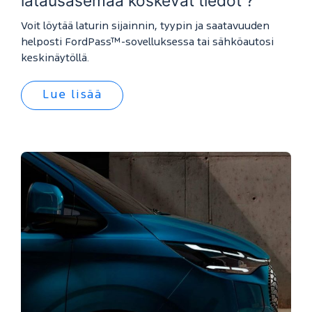
latausasemaa koskevat tiedot ?
Voit löytää laturin sijainnin, tyypin ja saatavuuden
helposti FordPass™-sovelluksessa tai sähköautosi
keskinäytöllä.
Lue lisää