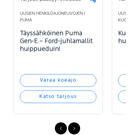
Jaa
UUSIEN HENKILÖAJONEUVOJEN |
UUSIEN 
PUMA
KUGA
Täyssähköinen Puma
Kuga 
Gen-E – Ford-juhlamallit
huipp
huippueduin!
Varaa koeajo
Katso tarjous
FI
FI