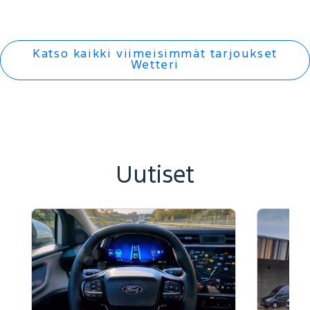
-
-
Edellinen
Seuraava
Katso kaikki viimeisimmät tarjoukset
Wetteri
Uutiset