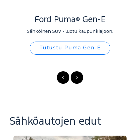
Ford Puma
Gen-E
®
Sähköinen SUV - luotu kaupunkiajoon.
Tutustu Puma Gen-E
FI
FI
-
-
Edellinen
Seuraava
Sähköautojen edut