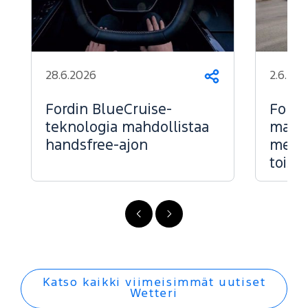
28.6.2026
2.6.202
Jaa
Fordin BlueCruise-
Ford 
teknologia mahdollistaa
markk
handsfree-ajon
menes
toise
FI
FI
-
-
Edellinen
Seuraava
Katso kaikki viimeisimmät uutiset
Wetteri