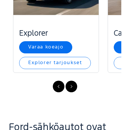
Explorer
Capr
Varaa koeajo
Va
Explorer tarjoukset
Ca
FI
FI
-
-
Edellinen
Seuraava
Ford-sähköautot ovat