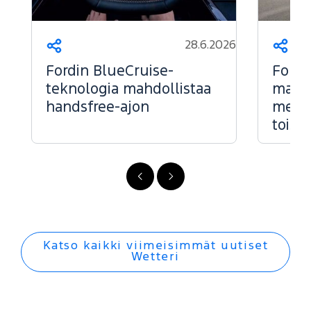
28.6.2026
Jaa
Jaa
Fordin BlueCruise-
Ford 
teknologia mahdollistaa
markk
handsfree-ajon
menes
toise
FI
FI
-
-
Edellinen
Seuraava
Katso kaikki viimeisimmät uutiset
Wetteri