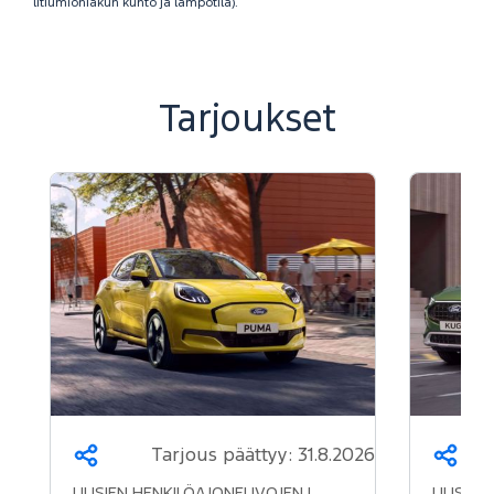
litiumioniakun kunto ja lämpötila).
Tarjoukset
Tarjous päättyy:
31.8.2026
Jaa
Jaa
UUSIEN HENKILÖAJONEUVOJEN |
UUSIEN 