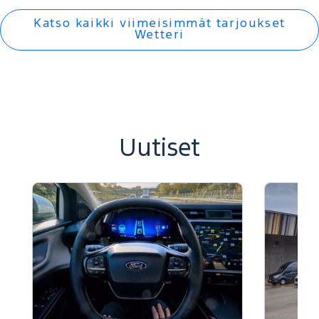
Katso kaikki viimeisimmät tarjoukset
Wetteri
Uutiset