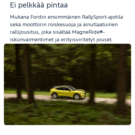
Ei pelkkää pintaa
Mukana Fordin ensimmäinen RallySport-ajotila
sekä moottorin roiskesuoja ja ainutlaatuinen
rallijousitus, joka sisältää MagneRide®-
iskunvaimentimet ja erityisviritetyt jouset.