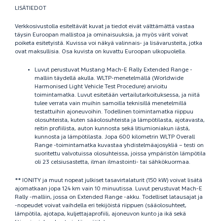
LISÄTIEDOT
Verkkosivustolla esiteltävät kuvat ja tiedot eivät välttämättä vastaa
täysin Euroopan mallistoa ja ominaisuuksia, ja myös värit voivat
poiketa esitetyistä. Kuvissa voi näkyä valinnais- ja lisävarusteita, jotka
ovat maksullisia. Osa kuvista on kuvattu Euroopan ulkopuolella.
Luvut perustuvat Mustang Mach-E Rally Extended Range -
malliin täydellä akulla. WLTP-menetelmällä (Worldwide
Harmonised Light Vehicle Test Procedure) arvioitu
toimintamatka. Luvut esitetään vertailutarkoituksessa, ja niitä
tulee verrata vain muihin samoilla teknisillä menetelmillä
testattuihin ajoneuvoihin. Todellinen toimintamatka riippuu
olosuhteista, kuten sääolosuhteista ja lämpötilasta, ajotavasta,
reitin profiilista, auton kunnosta sekä litiumioniakun iästä,
kunnosta ja lämpötilasta. Jopa 600 kilometrin WLTP Overall
Range -toimintamatka kuvastaa yhdistelmäajosykliä – testi on
suoritettu valvotuissa olosuhteissa, joissa ympäristön lämpötila
oli 23 celsiusastetta, ilman ilmastointi- tai sähkökuormaa.
** IONITY ja muut nopeat julkiset tasavirtalaturit (150 kW) voivat lisätä
ajomatkaan jopa 124 km vain 10 minuutissa. Luvut perustuvat Mach-E
Rally -malliin, jossa on Extended Range -akku. Todelliset latausajat ja
-nopeudet voivat vaihdella eri tekijöistä riippuen (sääolosuhteet,
lämpötila, ajotapa, kuljettajaprofiili, ajoneuvon kunto ja ikä sekä