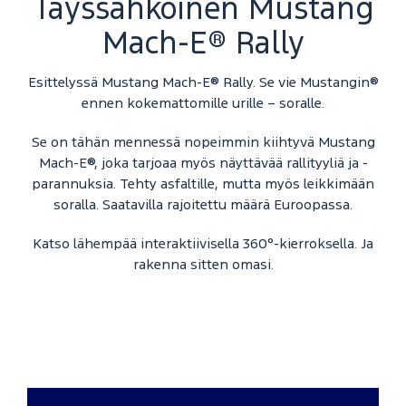
Täyssähköinen Mustang
Mach-E® Rally
Esittelyssä Mustang Mach-E® Rally. Se vie Mustangin®
ennen kokemattomille urille – soralle.
Se on tähän mennessä nopeimmin kiihtyvä Mustang
Mach-E®, joka tarjoaa myös näyttävää rallityyliä ja -
parannuksia. Tehty asfaltille, mutta myös leikkimään
soralla. Saatavilla rajoitettu määrä Euroopassa.
Katso lähempää interaktiivisella 360°-kierroksella. Ja
rakenna sitten omasi.