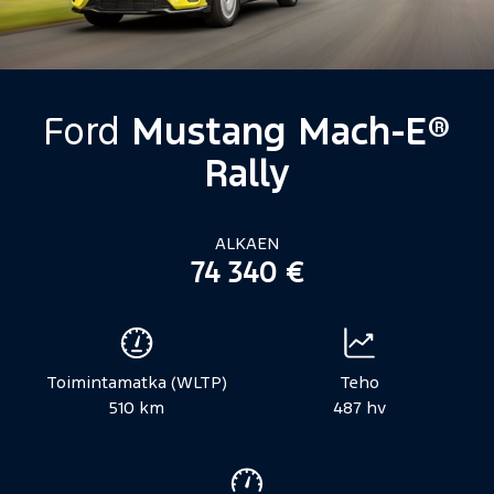
Ford
Mustang Mach-E®
Rally
ALKAEN
74 340 €
Ajoneuvon
tekniset
Toimintamatka (WLTP)
Teho
tiedot
510 km
487 hv