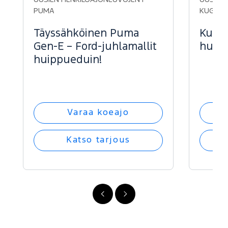
PUMA
KUGA
Täyssähköinen Puma
Kuga 
Gen-E – Ford-juhlamallit
huipp
huippueduin!
Varaa koeajo
Katso tarjous
FI
FI
-
-
Edellinen
Seuraava