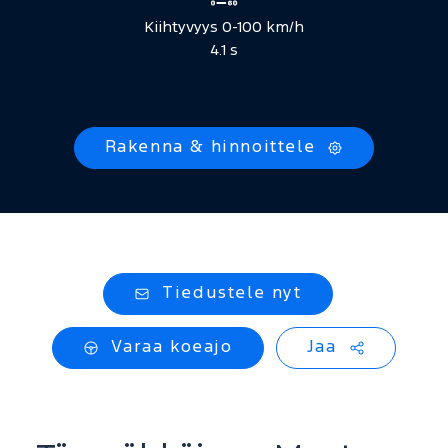
Kiihtyvyys 0-100 km/h
4.1 s
Rakenna & hinnoittele
Tiedustele nyt
Varaa koeajo
Jaa