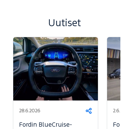
Uutiset
28.6.2026
2.6.202
Jaa
Fordin BlueCruise-
Ford 