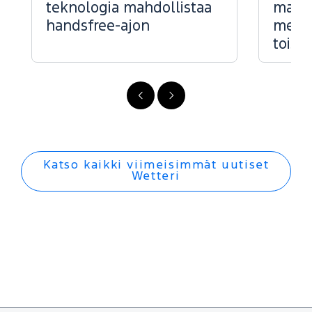
teknologia mahdollistaa
markk
handsfree-ajon
menes
toise
FI
FI
-
-
Edellinen
Seuraava
Katso kaikki viimeisimmät uutiset
Wetteri