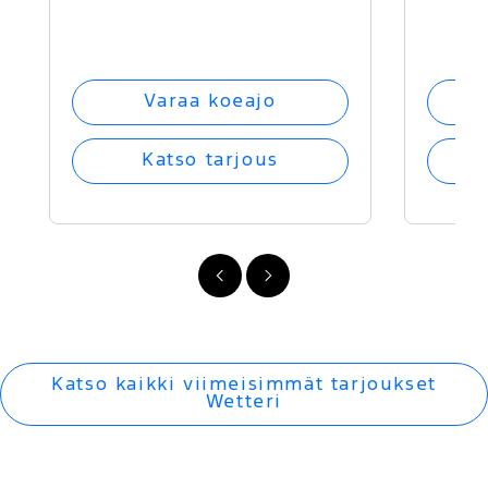
Varaa koeajo
Katso tarjous
FI
FI
-
-
Edellinen
Seuraava
Katso kaikki viimeisimmät tarjoukset
Wetteri