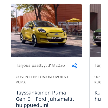
Tarjous päättyy:
31.8.2026
Tarjou
Jaa
UUSIEN HENKILÖAJONEUVOJEN |
UUSIEN 
PUMA
KUGA
Täyssähköinen Puma
Kuga 
Gen-E – Ford-juhlamallit
huipp
huippueduin!