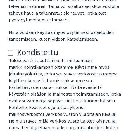
Nämä evästeet sallivat verkkosivuston muistamaan
tekemäsi valinnat. Tämä voi sisältää verkkosivustolla
tehdyt haut ja tallennetut ajoneuvot, jotka olet
pyytänyt meitä muistamaan.
Niitä voidaan käyttää myös pyytämiesi palveluiden
tarjoamiseen, kuten videon katselemiseen.
Kohdistettu
Tulosseuranta auttaa meitä mittaamaan
markkinointikampanjoitamme. Käytämme myös
joitain työkaluja, jotka seuraavat verkkosivustomme
käyttökokemusta tunnistaaksemme sen
käytettävyyden parannukset. Näitä evästeitä
käytetään sisällön ja mainosten toimittamiseen, jotka
ovat osuvampia ja sopivat sinulle ja kiinnostuksesi
kohteille. Evästeet sijoitettaa yleensä
mainosverkostot verkkosivuston ylläpitäjän luvalla.
He muistavat, millä verkkosivustoilla olet käynyt, ja
nämä tiedot jaetaan muiden organisaatioiden, kuten