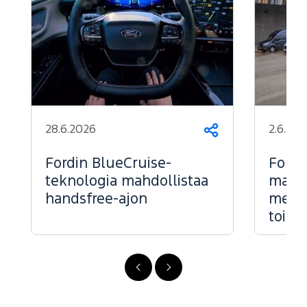
28.6.2026
2.6.202
Jaa
Fordin BlueCruise-
Ford 
teknologia mahdollistaa
markk
handsfree-ajon
menes
toise
FI
FI
-
-
Edellinen
Seuraava