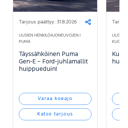
Tarjous päättyy:
31.8.2026
Tarjou
Jaa
UUSIEN HENKILÖAJONEUVOJEN |
UUSIEN 
PUMA
KUGA
Täyssähköinen Puma
Kuga 
Gen-E – Ford-juhlamallit
huipp
huippueduin!
Varaa koeajo
Katso tarjous