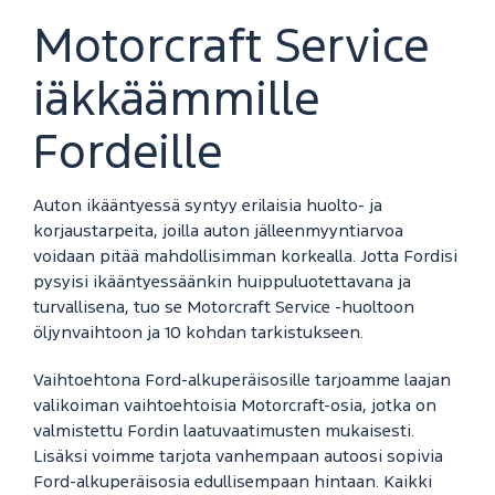
Motorcraft Service
iäkkäämmille
Fordeille
Auton ikääntyessä syntyy erilaisia huolto- ja
korjaustarpeita, joilla auton jälleenmyyntiarvoa
voidaan pitää mahdollisimman korkealla. Jotta Fordisi
pysyisi ikääntyessäänkin huippuluotettavana ja
turvallisena, tuo se Motorcraft Service -huoltoon
öljynvaihtoon ja 10 kohdan tarkistukseen.
Vaihtoehtona Ford-alkuperäisosille tarjoamme laajan
valikoiman vaihtoehtoisia Motorcraft-osia, jotka on
valmistettu Fordin laatuvaatimusten mukaisesti.
Lisäksi voimme tarjota vanhempaan autoosi sopivia
Ford-alkuperäisosia edullisempaan hintaan. Kaikki