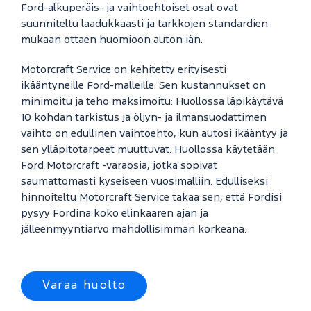
Ford-alkuperäis- ja vaihtoehtoiset osat ovat
suunniteltu laadukkaasti ja tarkkojen standardien
mukaan ottaen huomioon auton iän.
Motorcraft Service on kehitetty erityisesti
ikääntyneille Ford-malleille. Sen kustannukset on
minimoitu ja teho maksimoitu: Huollossa läpikäytävä
10 kohdan tarkistus ja öljyn- ja ilmansuodattimen
vaihto on edullinen vaihtoehto, kun autosi ikääntyy ja
sen ylläpitotarpeet muuttuvat. Huollossa käytetään
Ford Motorcraft -varaosia, jotka sopivat
saumattomasti kyseiseen vuosimalliin. Edulliseksi
hinnoiteltu Motorcraft Service takaa sen, että Fordisi
pysyy Fordina koko elinkaaren ajan ja
jälleenmyyntiarvo mahdollisimman korkeana.
Varaa huolto