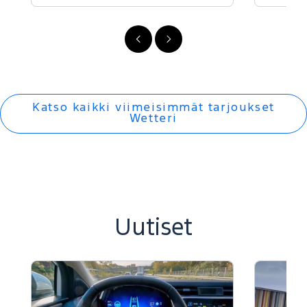
FI
FI
-
-
Edellinen
Seuraava
Katso kaikki viimeisimmät tarjoukset
Wetteri
Uutiset