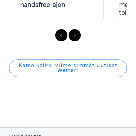
handsfree-ajon
menes
toise
FI
FI
-
-
Edellinen
Seuraava
Katso kaikki viimeisimmät uutiset
Wetteri