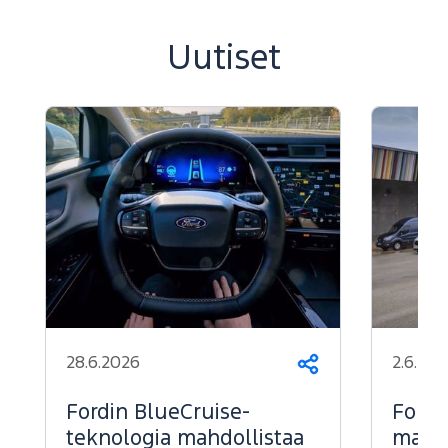
Uutiset
28.6.2026
2.6.202
Jaa
Fordin BlueCruise-
Ford 
teknologia mahdollistaa
markk