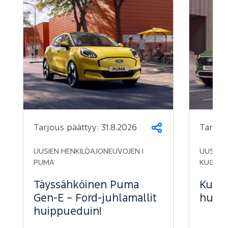
Tarjous päättyy:
31.8.2026
Tarjou
Jaa
UUSIEN HENKILÖAJONEUVOJEN |
UUSIEN 
PUMA
KUGA
Täyssähköinen Puma
Kuga 
Gen-E – Ford-juhlamallit
huipp
huippueduin!