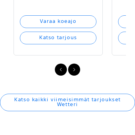
Varaa koeajo
Katso tarjous
FI
FI
-
-
Edellinen
Seuraava
Katso kaikki viimeisimmät tarjoukset
Wetteri