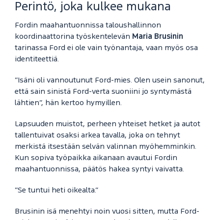
Perintö, joka kulkee mukana
Fordin maahantuonnissa taloushallinnon
koordinaattorina työskentelevän
Maria Brusinin
tarinassa Ford ei ole vain työnantaja, vaan myös osa
identiteettiä.
”Isäni oli vannoutunut Ford-mies. Olen usein sanonut,
että sain sinistä Ford-verta suoniini jo syntymästä
lähtien”, hän kertoo hymyillen.
Lapsuuden muistot, perheen yhteiset hetket ja autot
tallentuivat osaksi arkea tavalla, joka on tehnyt
merkistä itsestään selvän valinnan myöhemminkin.
Kun sopiva työpaikka aikanaan avautui Fordin
maahantuonnissa, päätös hakea syntyi vaivatta.
”Se tuntui heti oikealta.”
Brusinin isä menehtyi noin vuosi sitten, mutta Ford-