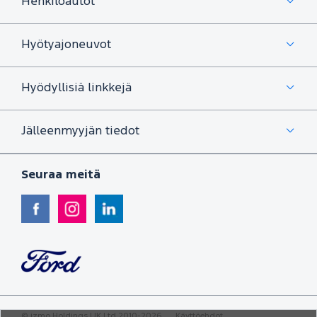
Henkilöautot
Hyötyajoneuvot
Hyödyllisiä linkkejä
Jälleenmyyjän tiedot
Seuraa meitä
©
izmo Holdings UK Ltd
2010-2026
Käyttöehdot