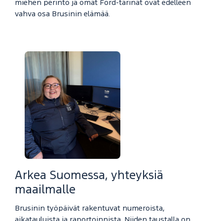
miehen perintö ja omat Ford-tarinat ovat edelleen
vahva osa Brusinin elämää.
Arkea Suomessa, yhteyksiä
maailmalle
Brusinin työpäivät rakentuvat numeroista,
aikatauluista ja raportoinnista. Niiden taustalla on