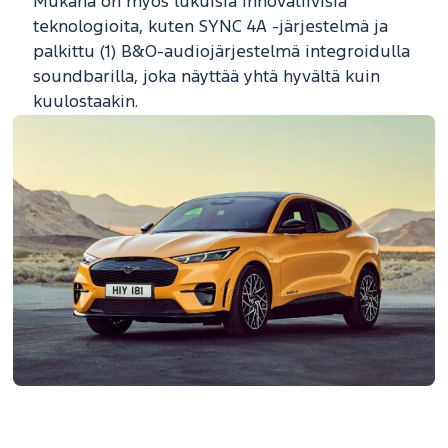
Mukana on myös lukuisia innovatiivisia
teknologioita, kuten SYNC 4A -järjestelmä ja
palkittu (1) B&O-audiojärjestelmä integroidulla
soundbarilla, joka näyttää yhtä hyvältä kuin
kuulostaakin.