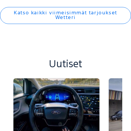
Katso kaikki viimeisimmät tarjoukset
Wetteri
Uutiset