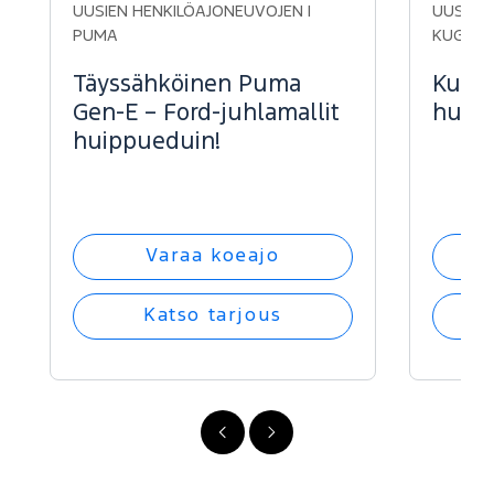
UUSIEN HENKILÖAJONEUVOJEN |
UUSIEN 
PUMA
KUGA
Täyssähköinen Puma
Kuga 
Gen-E – Ford-juhlamallit
huipp
huippueduin!
Varaa koeajo
Katso tarjous
FI
FI
-
-
Edellinen
Seuraava