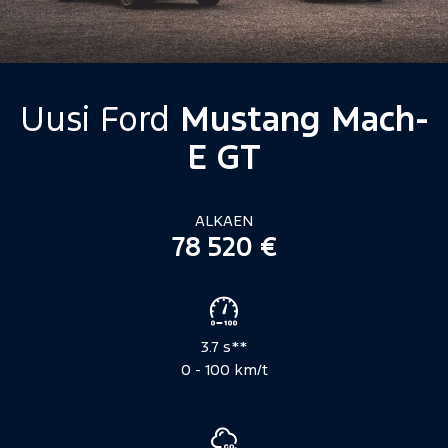
Uusi Ford
Mustang Mach-
E GT
ALKAEN
78 520 €
Ajoneuvon
tekniset
3.7 s**
tiedot
0 - 100 km/t