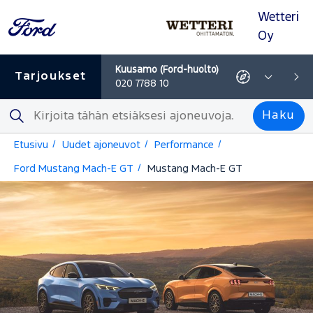
Wetteri
Siirry
Siirry
Siirry
Siirry
navigointiin
hakuun
pääsisältöön
alatunnisteeseen
Oy
d-huolto)
Iisa
Tarjoukset
Joensuu
020 7788 10
Tarjoukset
Ajo-
FI
Ajo-
FI
FI
020 
ohjeet
-
ohjeet
-
-
-
Näytä
-
Näytä
Se
Haku
Tämä
kaikki
Tämä
kaikki
Haku
linkki
osastot
linkki
osasto
avautuu
avautuu
Etusivu
Uudet ajoneuvot
Performance
uudelle
uudelle
välilehdelle
välilehdel
Ford Mustang Mach-E GT
Mustang Mach-E GT