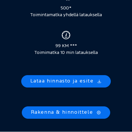
500*
Toimintamatka yhdellä latauksella
99 KM ***
Toimimatka 10 min latauksella
Lataa hinnasto ja esite
Rakenna & hinnoittele