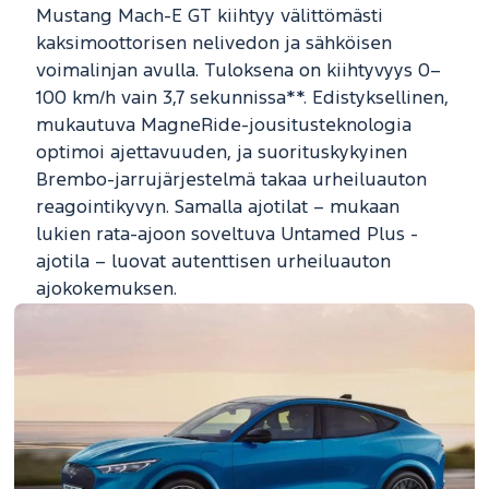
Mustang Mach-E GT kiihtyy välittömästi
kaksimoottorisen nelivedon ja sähköisen
voimalinjan avulla. Tuloksena on kiihtyvyys 0–
100 km/h vain 3,7 sekunnissa**. Edistyksellinen,
mukautuva MagneRide-jousitusteknologia
optimoi ajettavuuden, ja suorituskykyinen
Brembo-jarrujärjestelmä takaa urheiluauton
reagointikyvyn. Samalla ajotilat – mukaan
lukien rata-ajoon soveltuva Untamed Plus -
ajotila – luovat autenttisen urheiluauton
ajokokemuksen.