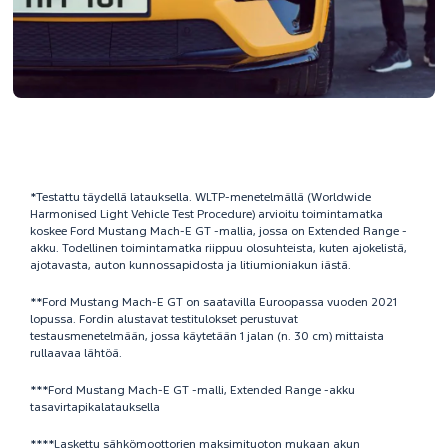
*Testattu täydellä latauksella. WLTP-menetelmällä (Worldwide
Harmonised Light Vehicle Test Procedure) arvioitu toimintamatka
koskee Ford Mustang Mach-E GT -mallia, jossa on Extended Range -
akku. Todellinen toimintamatka riippuu olosuhteista, kuten ajokelistä,
ajotavasta, auton kunnossapidosta ja litiumioniakun iästä.
**Ford Mustang Mach-E GT on saatavilla Euroopassa vuoden 2021
lopussa. Fordin alustavat testitulokset perustuvat
testausmenetelmään, jossa käytetään 1 jalan (n. 30 cm) mittaista
rullaavaa lähtöä.
***Ford Mustang Mach-E GT -malli, Extended Range -akku
tasavirtapikalatauksella
****Laskettu sähkömoottorien maksimituoton mukaan akun