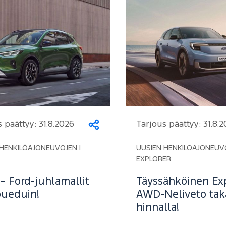
s päättyy:
31.8.2026
Tarjous päättyy:
31.8.
Jaa
HENKILÖAJONEUVOJEN |
UUSIEN HENKILÖAJONEUVO
EXPLORER
– Ford-juhlamallit
Täyssähköinen Exp
ueduin!
AWD-Neliveto ta
hinnalla!