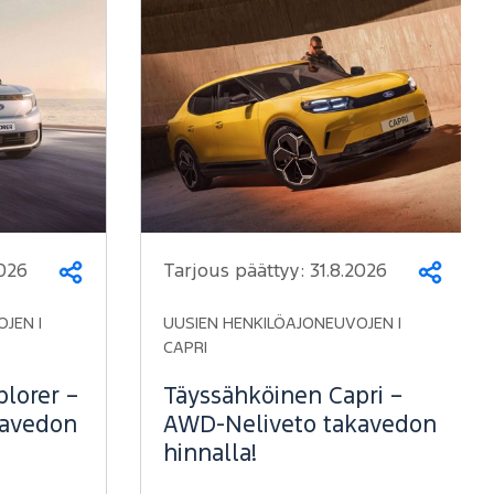
2026
Tarjous päättyy:
31.8.2026
Jaa
Jaa
JEN |
UUSIEN HENKILÖAJONEUVOJEN |
CAPRI
lorer –
Täyssähköinen Capri –
kavedon
AWD-Neliveto takavedon
hinnalla!