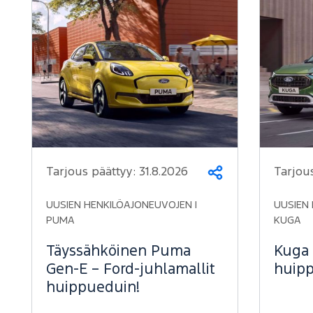
Tarjous päättyy:
31.8.2026
Tarjou
Jaa
UUSIEN HENKILÖAJONEUVOJEN |
UUSIEN 
PUMA
KUGA
Täyssähköinen Puma
Kuga 
Gen-E – Ford-juhlamallit
huipp
huippueduin!