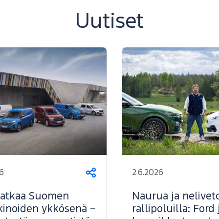
Uutiset
6
2.6.2026
Jaa
jatkaa Suomen
Naurua ja nelivet
inoiden ykkösenä –
rallipoluilla: Ford 