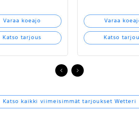
Varaa koeajo
Varaa koeaj
Katso tarjous
Katso tarjo
FI
FI
-
-
Edellinen
Seuraava
Katso kaikki viimeisimmät tarjoukset Wetteri