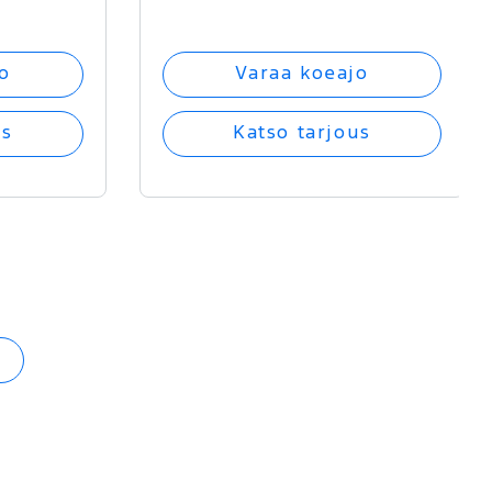
o
Varaa koeajo
us
Katso tarjous