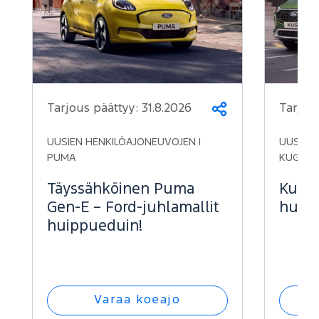
Tarjous päättyy:
31.8.2026
Tarjou
Jaa
UUSIEN HENKILÖAJONEUVOJEN |
UUSIEN 
PUMA
KUGA
Täyssähköinen Puma
Kuga 
Gen-E – Ford-juhlamallit
huipp
huippueduin!
Varaa koeajo