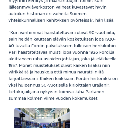
myynnin kehitys ja maahantuojan toimet kuin
jälleenmyyjäverkoston vaiheet kuvastavat hyvin
autoilun historian eri vaiheita Suomen
yhteiskunnallisen kehityksen pyörteissä”, hän lisää.
”Kun vanhimmat haastateltavani olivat 90-vuotiaita,
sain heidän kauttaan elävän kosketuksen jopa 1920-
40-luvuilla Fordin palvelukseen tulleisiin henkilöihin.
Pari haastateltavaa muisti jopa vuonna 1926 Fordilla
aloittaneen raha-asioiden johtajan, joka jäi eläkkeelle
1957. Monet muistelukset olivat kaiken lisäksi niin
värikkäitä ja hauskoja että minua nauratti niitä
kirjoittaessani. Kaiken kaikkiaan Fordin historiikki on
yksi huipennus 50-vuotisella kirjoittajan urallani”,
tietokirjailijana nykyisin toimiva Juha Partanen
summaa kolmen viime vuoden kokemukset.