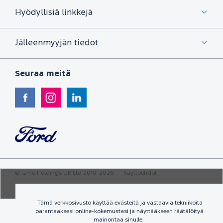
Hyödyllisiä linkkejä
Jälleenmyyjän tiedot
Seuraa meitä
©
izmo Holdings UK Ltd
2010-2026
Käyttöehdot
Yksityisyydensuoja
Työpaikat
Tämä verkkosivusto käyttää evästeitä ja vastaavia tekniikoita
parantaaksesi online-kokemustasi ja näyttääkseen räätälöityä
mainontaa sinulle.