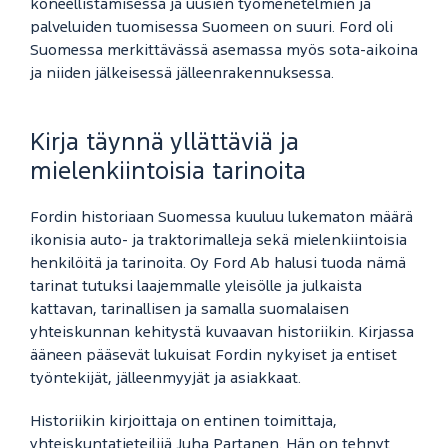
koneellistamisessa ja uusien työmenetelmien ja
palveluiden tuomisessa Suomeen on suuri. Ford oli
Suomessa merkittävässä asemassa myös sota-aikoina
ja niiden jälkeisessä jälleenrakennuksessa.
Kirja täynnä yllättäviä ja
mielenkiintoisia tarinoita
Fordin historiaan Suomessa kuuluu lukematon määrä
ikonisia auto- ja traktorimalleja sekä mielenkiintoisia
henkilöitä ja tarinoita. Oy Ford Ab halusi tuoda nämä
tarinat tutuksi laajemmalle yleisölle ja julkaista
kattavan, tarinallisen ja samalla suomalaisen
yhteiskunnan kehitystä kuvaavan historiikin. Kirjassa
ääneen pääsevät lukuisat Fordin nykyiset ja entiset
työntekijät, jälleenmyyjät ja asiakkaat.
Historiikin kirjoittaja on entinen toimittaja,
yhteiskuntatieteilijä Juha Partanen. Hän on tehnyt