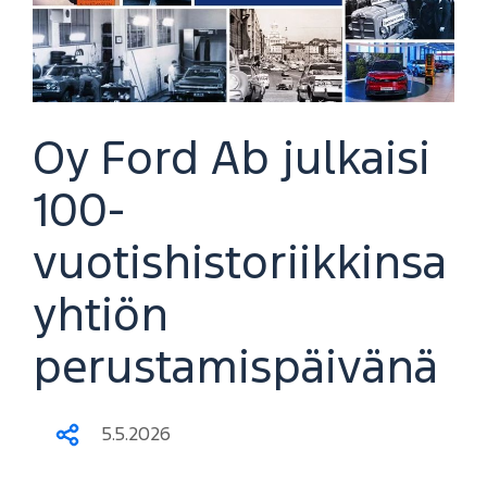
Oy Ford Ab julkaisi
100-
vuotishistoriikkinsa
yhtiön
perustamispäivänä
5.5.2026
Jaa