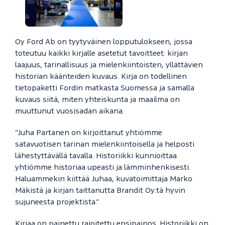
Oy Ford Ab on tyytyväinen lopputulokseen, jossa
toteutuu kaikki kirjalle asetetut tavoitteet: kirjan
laajuus, tarinallisuus ja mielenkiintoisten, yllättävien
historian käänteiden kuvaus. Kirja on todellinen
tietopaketti Fordin matkasta Suomessa ja samalla
kuvaus siitä, miten yhteiskunta ja maailma on
muuttunut vuosisadan aikana.
”Juha Partanen on kirjoittanut yhtiömme
satavuotisen tarinan mielenkiintoisella ja helposti
lähestyttävällä tavalla. Historiikki kunnioittaa
yhtiömme historiaa upeasti ja lämminhenkisesti.
Haluammekin kiittää Juhaa, kuvatoimittaja Marko
Mäkistä ja kirjan taittanutta Brandit Oy:tä hyvin
sujuneesta projektista.”
Kirjaa on painettu rajoitettu ensipainos. Historiikki on