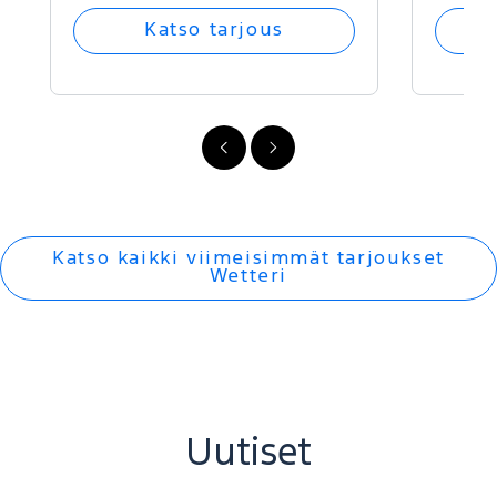
Katso tarjous
FI
FI
-
-
Edellinen
Seuraava
Katso kaikki viimeisimmät tarjoukset
Wetteri
Uutiset