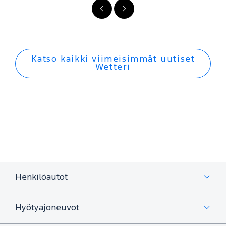
FI
FI
-
-
Edellinen
Seuraava
Katso kaikki viimeisimmät uutiset
Wetteri
Henkilöautot
Hyötyajoneuvot