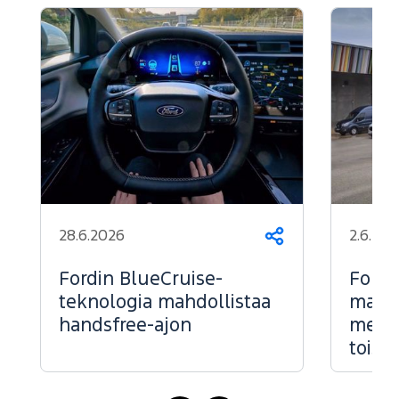
28.6.2026
2.6.202
Jaa
Fordin BlueCruise-
Ford 
teknologia mahdollistaa
markk
handsfree-ajon
menes
toise