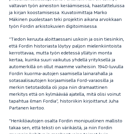
valtavan työn aineiston keräämisessä, haastatteluissa
ja kirjan koostamisessa. Kuvatoimittaja Marko
Mäkinen puolestaan teki projektin aikana arvokkaan
työn Fordin arkistokuvien digitoimisessa.
”Tiedon keruuta aloittaessani uskoin ja osin tiesinkin,
että Fordin historiasta löytyy paljon mielenkiintoista
kerrottavaa, mutta työn edetessä yllätyin monta
kertaa, kuinka suuri vaikutus yhdellä yrityksellä ja
automerkillä on ollut maamme vaiheisiin. 1940-luvulla
Fordin kuorma-autojen saamisella lainarahalla ja
sotasaalisautojen korjaamisella Ford-varaosilla ja
merkin tietotaidolla oli jopa niin dramaattinen
merkitys että on kylmäävää ajatella, mitä olisi voinut
tapahtua ilman Fordia”, historiikin kirjoittanut Juha
Partanen kertoo.
”Henkilöautojen osalta Fordin monipuolinen mallisto
takaa sen, että teksti on värikästä, ja niin Fordin