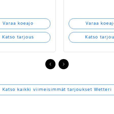
Varaa koeajo
Varaa koeaj
Katso tarjous
Katso tarjo
FI
FI
-
-
Edellinen
Seuraava
Katso kaikki viimeisimmät tarjoukset Wetteri