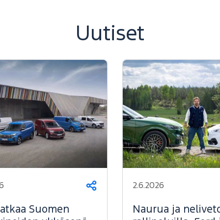
Uutiset
6
2.6.2026
Jaa
jatkaa Suomen
Naurua ja nelivet