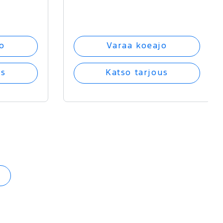
o
Varaa koeajo
us
Katso tarjous