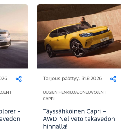
2026
Tarjous päättyy:
31.8.2026
Jaa
Jaa
JEN |
UUSIEN HENKILÖAJONEUVOJEN |
CAPRI
lorer –
Täyssähköinen Capri –
kavedon
AWD-Neliveto takavedon
hinnalla!