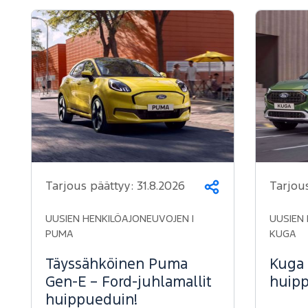
Tarjous päättyy:
31.8.2026
Tarjou
Jaa
UUSIEN HENKILÖAJONEUVOJEN |
UUSIEN 
PUMA
KUGA
Täyssähköinen Puma
Kuga 
Gen-E – Ford-juhlamallit
huipp
huippueduin!