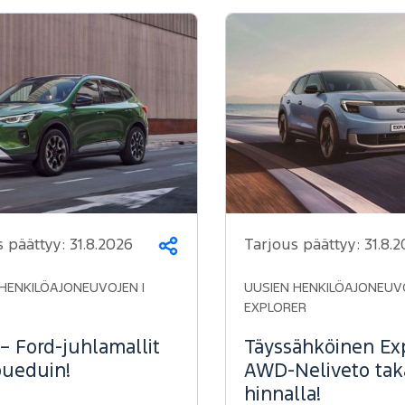
s päättyy:
31.8.2026
Tarjous päättyy:
31.8.
Jaa
HENKILÖAJONEUVOJEN |
UUSIEN HENKILÖAJONEUVO
EXPLORER
– Ford-juhlamallit
Täyssähköinen Exp
ueduin!
AWD-Neliveto ta
hinnalla!