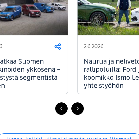
6
2.6.2026
Jaa
jatkaa Suomen
Naurua ja nelivet
inoiden ykkösenä –
rallipoluilla: Ford 
tystä segmentistä
koomikko Ismo Le
en
yhteistyöhön
FI
FI
-
-
Edellinen
Seuraava