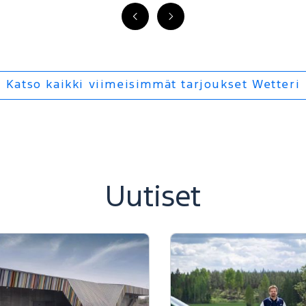
FI
FI
-
-
Edellinen
Seuraava
Katso kaikki viimeisimmät tarjoukset Wetteri
Uutiset