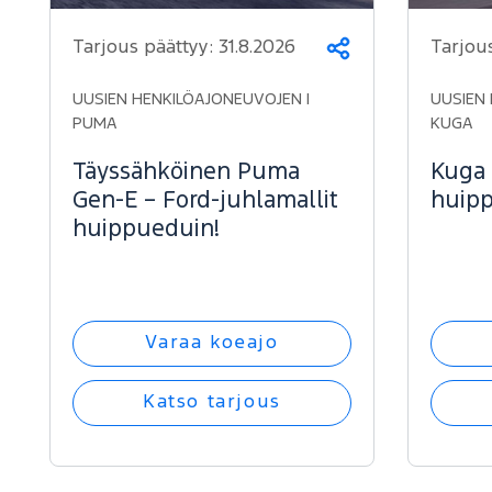
Tarjous päättyy:
31.8.2026
Tarjou
Jaa
UUSIEN HENKILÖAJONEUVOJEN |
UUSIEN 
PUMA
KUGA
Täyssähköinen Puma
Kuga 
Gen-E – Ford-juhlamallit
huipp
huippueduin!
Varaa koeajo
Katso tarjous