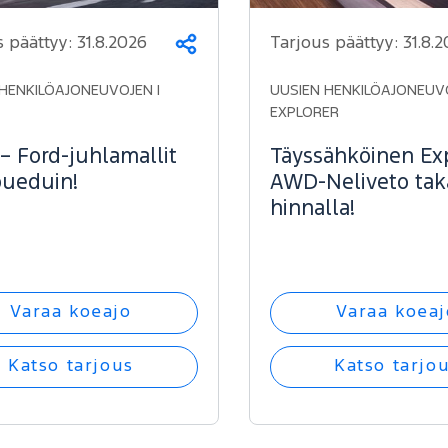
s päättyy:
31.8.2026
Tarjous päättyy:
31.8.
Jaa
HENKILÖAJONEUVOJEN |
UUSIEN HENKILÖAJONEUVO
EXPLORER
– Ford-juhlamallit
Täyssähköinen Exp
ueduin!
AWD-Neliveto ta
hinnalla!
Varaa koeajo
Varaa koeaj
Katso tarjous
Katso tarjo