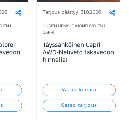
2026
Tarjous päättyy:
31.8.2026
Jaa
Jaa
JEN |
UUSIEN HENKILÖAJONEUVOJEN |
CAPRI
lorer –
Täyssähköinen Capri –
kavedon
AWD-Neliveto takavedon
hinnalla!
o
Varaa koeajo
us
Katso tarjous