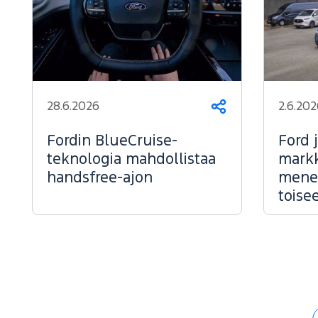
28.6.2026
2.6.202
Jaa
Fordin BlueCruise-
Ford 
teknologia mahdollistaa
markk
handsfree-ajon
menes
toise